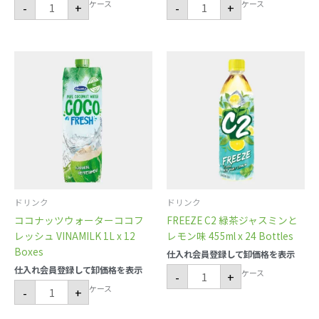
ケース
ケース
-
+
-
+
コ
FREEZE
コ
C2
ナ
緑
ッ
茶
ツ
ジ
ウ
ャ
ォ
ス
ー
ミ
タ
ン
ー
と
コ
レ
コ
モ
フ
ン
レ
味
ッ
455ml
シ
x
ュ
24
ドリンク
ドリンク
VINAMILK
Bottles
ココナッツウォーターココフ
FREEZE C2 緑茶ジャスミンと
1L
個
x
レッシュ VINAMILK 1L x 12
レモン味 455ml x 24 Bottles
12
Boxes
Boxes
仕入れ会員登録して卸価格を表示
個
仕入れ会員登録して卸価格を表示
ケース
-
+
ケース
-
+