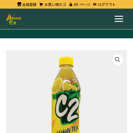
内
会員登録
お買い物カゴ
MY ページ
ログアウト
容
を
ス
キ
ッ
プ
FREEZE
C2
緑
茶
レ
モ
ン
味
455ml
x
24
Bottles
個