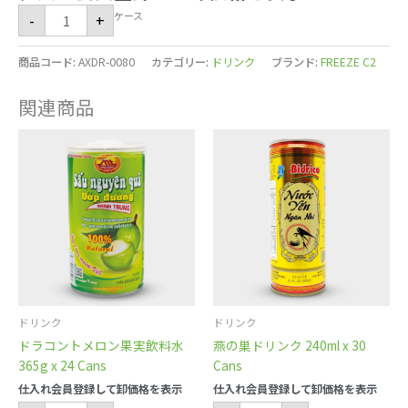
ケース
-
+
商品コード:
AXDR-0080
カテゴリー:
ドリンク
ブランド:
FREEZE C2
関連商品
ド
燕
ラ
の
コ
巣
ン
ド
ト
リ
メ
ン
ロ
ク
ン
240ml
果
x
実
30
飲
Cans 個
料
水
365g
x
24
Cans 個
ドリンク
ドリンク
ドラコントメロン果実飲料水
燕の巣ドリンク 240ml x 30
365g x 24 Cans
Cans
仕入れ会員登録して卸価格を表示
仕入れ会員登録して卸価格を表示