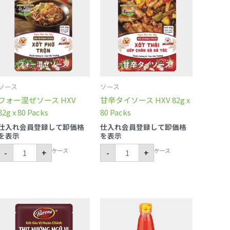
ー
タ
混
イ
ぜ
ソ
ソ
ー
ー
ス
ス
HXV
HXV
82g
82g
x
x
80
80
Packs
Packs
個
ソース
ソース
個
フォー混ぜソース HXV
甘辛タイソース HXV 82g x
82g x 80 Packs
80 Packs
仕入れ会員登録して卸価格
仕入れ会員登録して卸価格
を表示
を表示
ケース
ケース
-
+
-
+
五
VIFON
香
TUONG
粉
OT
焼
チ