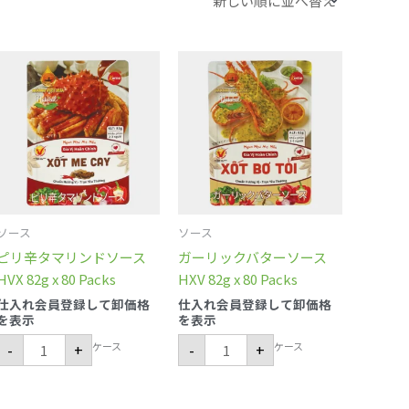
ピ
ガ
リ
ー
辛
リ
タ
ッ
マ
ク
リ
バ
ン
タ
ド
ー
ソ
ソ
ー
ー
ス
ス
HVX
HXV
82g
82g
ソース
ソース
x
x
80
80
ピリ辛タマリンドソース
ガーリックバターソース
Packs
Packs
個
個
HVX 82g x 80 Packs
HXV 82g x 80 Packs
仕入れ会員登録して卸価格
仕入れ会員登録して卸価格
を表示
を表示
ケース
ケース
-
+
-
+