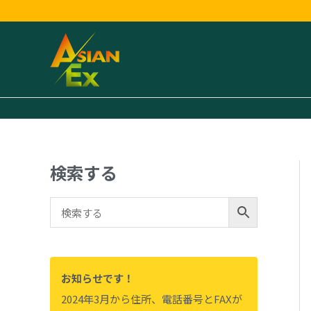
内
容
を
ス
キ
ッ
プ
検索する
お知らせです！
2024年3月から住所、電話番号とFAXが