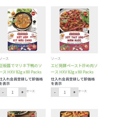
豆
エ
板
ビ
醬
発
で
酵
マ
ペ
リ
ー
ネ
ス
下
ト
鴨
炒
の
め
ソ
肉
ー
ソ
ス
ー
ソース
ソース
HXV
ス
82g
HXV
豆板醬でマリネ下鴨のソ
エビ発酵ペースト炒め肉ソ
x
82g
80
x
ース HXV 82g x 80 Packs
ース HXV 82g x 80 Packs
Packs
80
個
Packs
仕入れ会員登録して卸価格
仕入れ会員登録して卸価格
個
を表示
を表示
ケース
ケース
-
+
-
+
フ
甘
ォ
辛