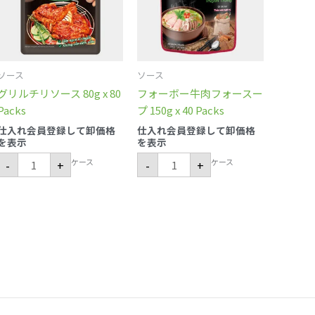
ー
肉
ス
フ
80g
ォ
x
ー
80
ス
Packs
ー
個
プ
ソース
ソース
150g
x
グリルチリソース 80g x 80
フォーボー牛肉フォースー
40
Packs
Packs
プ 150g x 40 Packs
個
仕入れ会員登録して卸価格
仕入れ会員登録して卸価格
を表示
を表示
ケース
ケース
-
+
-
+