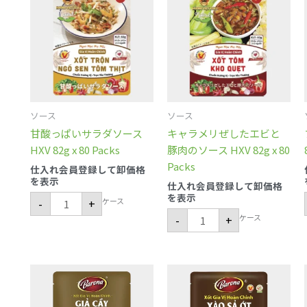
っ
ラ
ぱ
メ
い
リ
サ
ぜ
ラ
し
ダ
た
ソ
エ
ー
ビ
ス
と
HXV
豚
82g
肉
ソース
ソース
x
の
80
ソ
甘酸っぱいサラダソース
キャラメリぜしたエビと
Packs
ー
個
ス
HXV 82g x 80 Packs
豚肉のソース HXV 82g x 80
HXV
Packs
82g
仕入れ会員登録して卸価格
x
を表示
仕入れ会員登録して卸価格
80
を表示
Packs
ケース
-
+
個
ケース
-
+
豚
レ
肉
モ
と
ン
ガ
グ