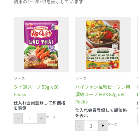
結果の1～20/33を表示しています
タ
ハ
イ
イ
鍋
フ
ス
ォ
ー
ン
プ
風
50g
蟹
x
ビ
60
ー
Packs
フ
個
ン
用
濃
ソース
ソース
縮
ス
タイ鍋スープ 50g x 60
ハイフォン風蟹ビーフン用
ー
プ
Packs
濃縮スープ HVX 82g x 80
HVX
Packs
82g
仕入れ会員登録して卸価格
x
を表示
仕入れ会員登録して卸価格
80
を表示
Packs
ケース
-
+
個
ケース
-
+