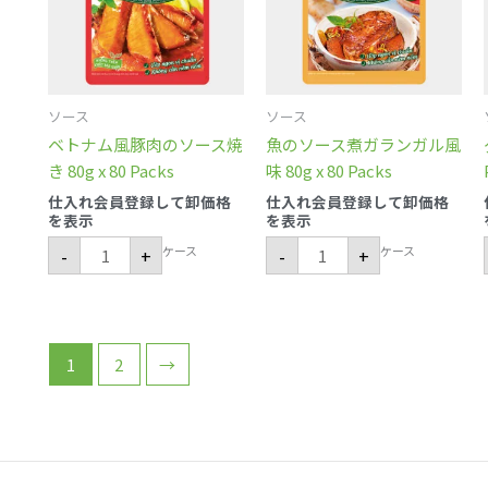
肉
ガ
の
ラ
ソ
ン
ー
ガ
ス
ル
焼
風
き
味
ソース
ソース
80g
80g
x
x
ベトナム風豚肉のソース焼
魚のソース煮ガランガル風
80
80
Packs
Packs
き 80g x 80 Packs
味 80g x 80 Packs
個
個
仕入れ会員登録して卸価格
仕入れ会員登録して卸価格
を表示
を表示
ケース
ケース
-
+
-
+
1
2
→