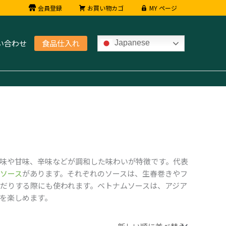
会員登録
お買い物カゴ
MY ページ
い合わせ
食品仕入れ
Japanese
味や甘味、辛味などが調和した味わいが特徴です。代表
ソース
があります。それぞれのソースは、生春巻きやフ
だりする際にも使われます。ベトナムソースは、アジア
を楽しめます。