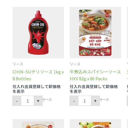
CHIN-
牛
SU
煮
チ
込
リ
み
ソ
ス
ー
パ
ス
イ
1kg
シ
x
ー
8
ソ
Bottles
ー
個
ス
HXV
ソース
ソース
82g
x
CHIN-SUチリソース 1kg x
牛煮込みスパイシーソース
80
Packs
8 Bottles
HXV 82g x 80 Packs
個
仕入れ会員登録して卸価格
仕入れ会員登録して卸価格
を表示
を表示
ケース
ケース
-
+
-
+
甘
キ
酸
ャ