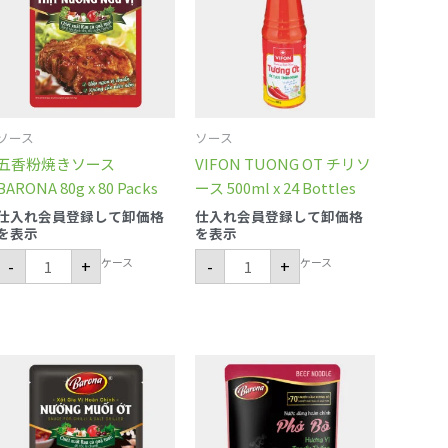
き
リ
ソ
ソ
ー
ー
ス
ス
BARONA
500ml
80g
x
x
24
80
Bottles
Packs
個
ソース
ソース
個
五香粉焼きソース
VIFON TUONG OT チリソ
BARONA 80g x 80 Packs
ース 500ml x 24 Bottles
仕入れ会員登録して卸価格
仕入れ会員登録して卸価格
を表示
を表示
ケース
ケース
-
+
-
+
グ
フ
リ
ォ
ル
ー
チ
ボ
リ
ー
ソ
牛