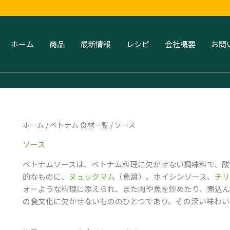
新
し
い
順
ホーム
商品
最新情報
レシピ
会社概要
お問
ホーム
/
ベトナム 食材一覧
/ ソース
ソース
ベトナムソースは、ベトナム料理に欠かせない調味料で、酸
的なものに、
ヌュックマム
（魚醤）、ホイシンソース、
チリ
ォーような料理に添えられ、また肉や魚を炒めたり、煮込ん
の食文化に欠かせないもののひとつであり、その深い味わい