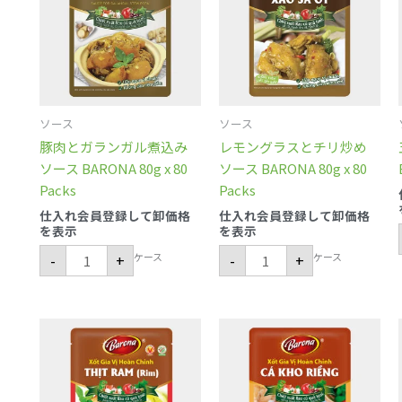
ラ
ラ
ン
ス
ガ
と
ル
チ
煮
リ
込
炒
み
め
ソ
ソ
ー
ー
ソース
ソース
ス
ス
BARONA
BARONA
豚肉とガランガル煮込み
レモングラスとチリ炒め
80g
80g
x
x
ソース BARONA 80g x 80
ソース BARONA 80g x 80
80
80
Packs
Packs
Packs
Packs
個
個
仕入れ会員登録して卸価格
仕入れ会員登録して卸価格
を表示
を表示
ケース
ケース
-
+
-
+
ベ
魚
ト
の
ナ
ソ
ム
ー
風
ス
豚
煮