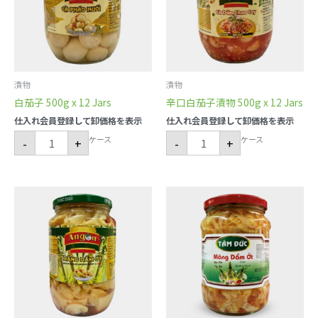
個
500g
x
12
Jars
個
漬物
漬物
白茄子 500g x 12 Jars
辛口白茄子漬物 500g x 12 Jars
仕入れ会員登録して卸価格を表示
仕入れ会員登録して卸価格を表示
ケース
ケース
-
+
-
+
辛
辛
口
口
タ
タ
ケ
ケ
ノ
ノ
コ
コ
800g
800g
x12
x
Bottles
12
個
Jars
個