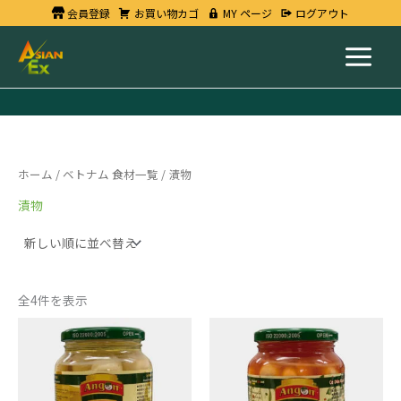
新
内
会員登録
お買い物カゴ
MY ページ
ログアウト
し
い
容
順
を
ス
キ
ッ
プ
ホーム
/
ベトナム 食材一覧
/ 漬物
漬物
全4件を表示
白
辛
茄
口
子
白
500g
茄
x
子
12
漬
Jars
物