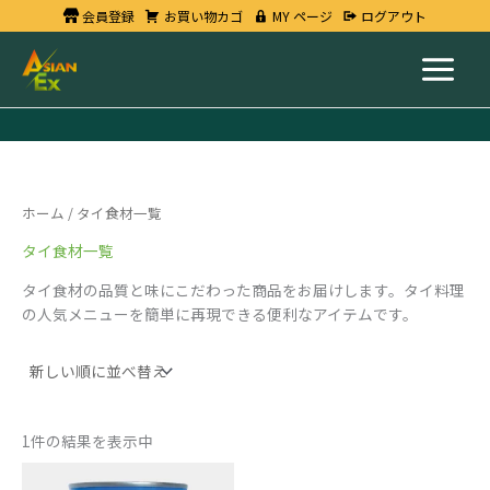
内
会員登録
お買い物カゴ
MY ページ
ログアウト
容
を
ス
キ
ッ
プ
ホーム
/ タイ食材一覧
タイ食材一覧
タイ食材の品質と味にこだわった商品をお届けします。タイ料理
の人気メニューを簡単に再現できる便利なアイテムです。
1件の結果を表示中
ジ
ャ