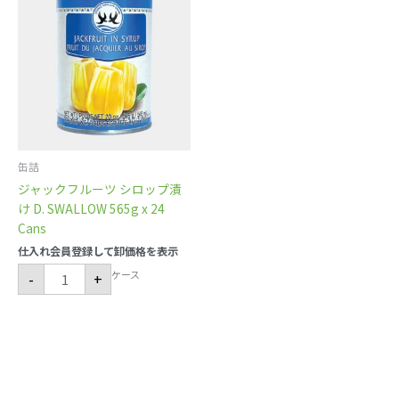
ッ
ク
フ
ル
ー
ツ
シ
ロ
ッ
プ
漬
け
D.
SWALLOW
565g
缶詰
x
ジャックフルーツ シロップ漬
24
Cans
け D. SWALLOW 565g x 24
個
Cans
仕入れ会員登録して卸価格を表示
ケース
-
+