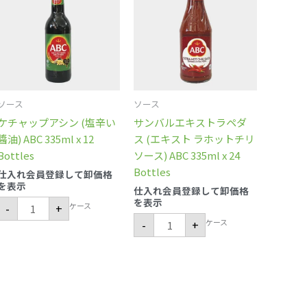
ッ
ル
プ
エ
ア
キ
シ
ス
ン
ト
(塩
ラ
辛
ペ
い
ダ
醬
ス
油)
(エ
ソース
ソース
ABC
キ
335ml
ス
ケチャップアシン (塩辛い
サンバルエキストラペダ
x
ト
12
ラ
醬油) ABC 335ml x 12
ス (エキスト ラホットチリ
Bottles
ホ
Bottles
ソース) ABC 335ml x 24
個
ッ
ト
Bottles
仕入れ会員登録して卸価格
チ
を表示
リ
仕入れ会員登録して卸価格
ソ
を表示
ケース
-
+
ー
ス)
ケース
-
+
ABC
335ml
x
24
Bottles
個