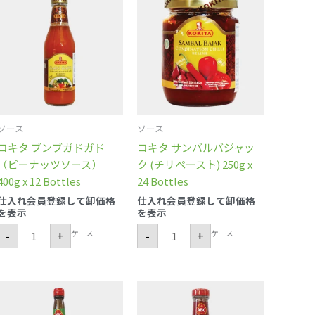
キ
キ
タ
タ
ブ
サ
ン
ン
ブ
バ
ガ
ル
ド
バ
ガ
ジ
ド
ャ
（ピ
ッ
ー
ク
ナ
(チ
ソース
ソース
ッ
リ
ツ
ペ
コキタ ブンブガドガド
コキタ サンバルバジャッ
ソ
ー
ー
ス
（ピーナッツソース）
ク (チリペースト) 250g x
ス）
ト)
400g x 12 Bottles
24 Bottles
400g
250g
x
x
仕入れ会員登録して卸価格
仕入れ会員登録して卸価格
12
24
を表示
を表示
Bottles
Bottles
個
個
ケース
ケース
-
+
-
+
ケ
サ
チ
ン
ャ
バ