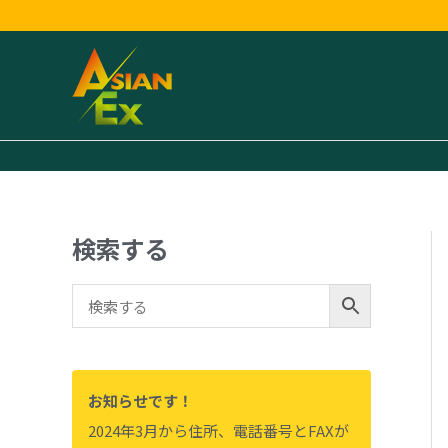
内
容
を
ス
キ
ッ
プ
検索する
お知らせです！
2024年3月から住所、電話番号とFAXが