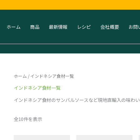
新
し
い
順
ホーム
商品
最新情報
レシピ
会社概要
お問
ホーム
/ インドネシア食材一覧
インドネシア食材一覧
インドネシア食材のサンバルソースなど現地直輸入の味わい
全10件を表示
イ
イ