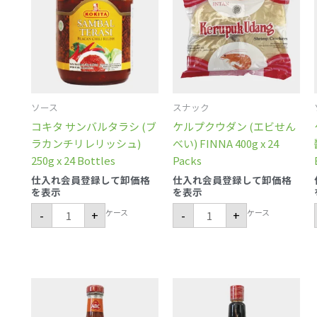
サ
ク
ン
ウ
バ
ダ
ル
ン
タ
(エ
ラ
ビ
シ
せ
(ブ
ん
ラ
べ
カ
い)
ソース
スナック
ン
FINNA
チ
400g
コキタ サンバルタラシ (ブ
ケルプクウダン (エビせん
リ
x
レ
24
ラカンチリレリッシュ)
べい) FINNA 400g x 24
リ
Packs
250g x 24 Bottles
Packs
ッ
個
シ
仕入れ会員登録して卸価格
仕入れ会員登録して卸価格
ュ)
を表示
を表示
250g
x
ケース
ケース
-
+
-
+
24
Bottles
個
サ
ケ
ン
チ
バ
ャ
ル
ッ