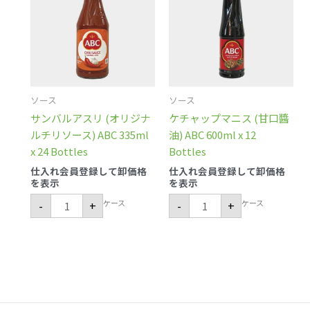
ア
プ
ス
マ
リ
ニ
(オ
ス
リ
(甘
ジ
口
ナ
醬
ル
油)
チ
ABC
ソース
ソース
リ
600ml
ソ
x
サンバルアスリ (オリジナ
ケチャップマニス (甘口醬
ー
12
ス)
Bottles
ルチリソース) ABC 335ml
油) ABC 600ml x 12
ABC
個
x 24 Bottles
Bottles
335ml
x
仕入れ会員登録して卸価格
仕入れ会員登録して卸価格
24
を表示
を表示
Bottles
個
ケース
ケース
-
+
-
+