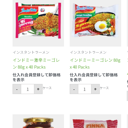
ン
ン
ド
ド
ミ
ミ
ー
ー
激
ミ
辛
ー
ミ
ゴ
ー
レ
ゴ
ン
レ
80g
ン
x
80g
40
インスタントラーメン
インスタントラーメン
x
Packs
40
個
インドミー激辛ミーゴレ
インドミーミーゴレン 80g
Packs
個
ン 80g x 40 Packs
x 40 Packs
仕入れ会員登録して卸価格
仕入れ会員登録して卸価格
を表示
を表示
ケース
ケース
-
+
-
+
コ
ケ
キ
ル
タ
プ