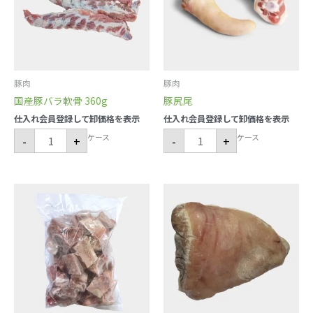
360g
個
豚肉
豚肉
国産豚バラ軟骨 360g
豚尻尾
仕入れ会員登録して卸価格を表示
仕入れ会員登録して卸価格を表示
ケース
ケース
-
+
-
+
豚
ア
ス
イ
ペ
ス
ア
バ
リ
イ
ブ
ン
骨
骨
付
な
き
し
カ
皮
ッ
付
ト
き
1kg
個
x