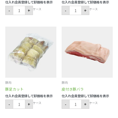
仕入れ会員登録して卸価格を表示
仕入れ会員登録して卸価格を表示
ケース
ケース
-
+
-
+
豚
皮
足
付
カ
き
ッ
豚
ト
バ
個
ラ
個
豚肉
豚肉
豚足カット
皮付き豚バラ
仕入れ会員登録して卸価格を表示
仕入れ会員登録して卸価格を表示
ケース
ケース
-
+
-
+