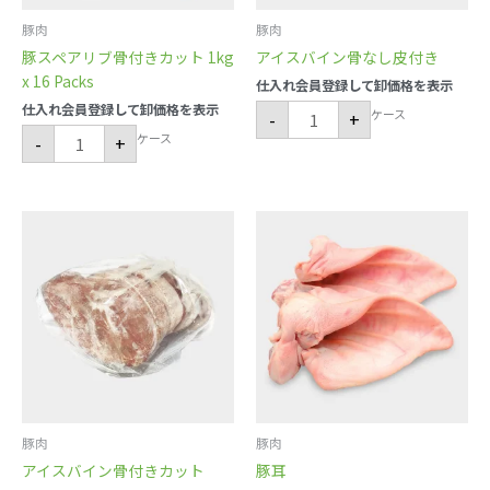
16
Packs
個
豚肉
豚肉
豚スペアリブ骨付きカット 1kg
アイスバイン骨なし皮付き
x 16 Packs
仕入れ会員登録して卸価格を表示
仕入れ会員登録して卸価格を表示
ケース
-
+
ケース
-
+
ア
豚
イ
耳
ス
個
バ
イ
ン
骨
付
き
カ
ッ
ト
個
豚肉
豚肉
アイスバイン骨付きカット
豚耳