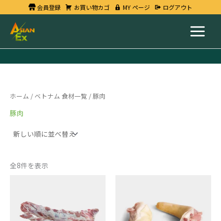
新
内
会員登録
お買い物カゴ
MY ページ
ログアウト
し
い
容
順
を
ス
キ
ッ
プ
ホーム
/
ベトナム 食材一覧
/ 豚肉
豚肉
全8件を表示
国
豚
産
尻
豚
尾
バ
個
ラ
軟
骨