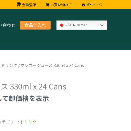
会員登録
お買い物カゴ
MY ページ
い合わせ
食品仕入れ
Japanese
/
ドリンク
/ マンゴージュース 330ml x 24 Cans
30ml x 24 Cans
して卸価格を表示
カテゴリー:
ドリンク