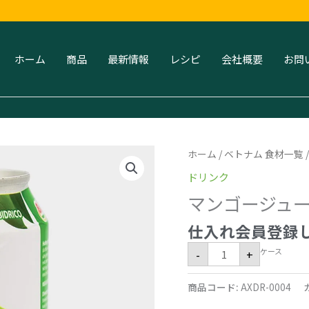
ホーム
商品
最新情報
レシピ
会社概要
お問
マ
ホーム
/
ベトナム 食材一覧
ン
ゴ
ドリンク
ー
ジ
マンゴージュース 3
ュ
ー
ス
仕入れ会員登録
330ml
x
ケース
-
+
24
Cans
個
商品コード:
AXDR-0004