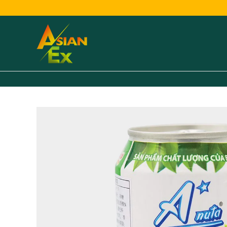
内
容
を
ス
キ
ッ
プ