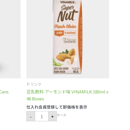
乳
飲
料
ア
ー
モ
ン
ド
味
VINAMILK
180ml
x
48
Boxes
個
ドリンク
Cans
豆乳飲料 アーモンド味 VINAMILK 180ml x
48 Boxes
仕入れ会員登録して卸価格を表示
ケース
-
+