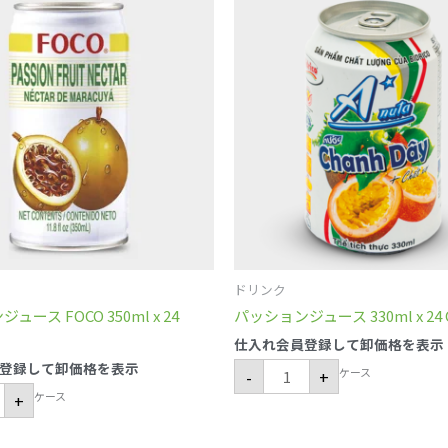
ッ
シ
ョ
ン
ジ
ュ
ー
ス
330ml
l
x
24
Cans 個
ドリンク
ース FOCO 350ml x 24
パッションジュース 330ml x 24 
仕入れ会員登録して卸価格を表示
登録して卸価格を表示
ケース
-
+
ケース
+