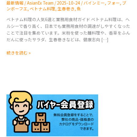
材
最新情報
/
AsianEx Team
/
2025-10-24
/
バインミー
,
フォー
,
ブ
ガ
ンボーフエ
,
ベトナム料理
,
生春巻き
,
魚
イ
ベトナム料理の人気6選と業務用食材ガイド ベトナム料理は、ヘ
ド
ルシーで香り高く、日本でも業務用食材の調達がしやすくなった
ことで注目を集めています。米粉を使った麺料理や、香草をふん
だんに使ったサラダ、生春巻きなどは、健康志向 […]
続きを読む »