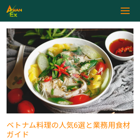
内
容
を
ス
キ
ベ
ッ
ト
プ
ナ
ム
料
理
の
人
気
6
選
と
業
務
ベトナム料理の人気6選と業務用食材
用
ガイド
食