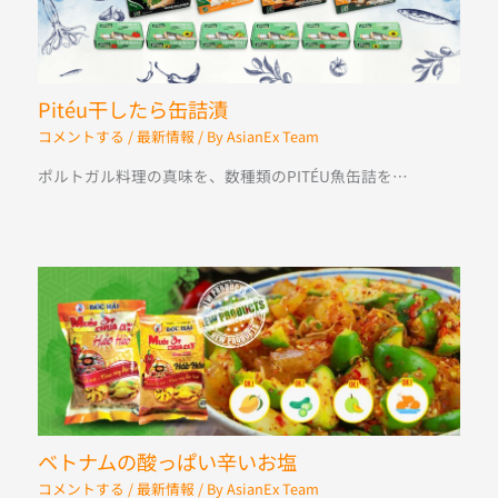
Pitéu干したら缶詰漬
コメントする
/
最新情報
/ By
AsianEx Team
ポルトガル料理の真味を、数種類のPITÉU魚缶詰を…
ベトナムの酸っぱい辛いお塩
コメントする
/
最新情報
/ By
AsianEx Team