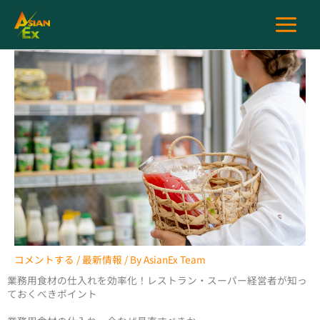
内
容
を
ス
キ
ッ
プ
コメントする
/
最新情報
/ By
AsianEx Team
業務用食材の仕入れを効率化！レストラン・スーパー経営者が知っ
ておくべきポイント