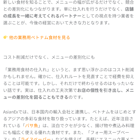
新しい食材を知ることで、メニューの幅が広がるだけでなく、競合
との差別化にもつながります。単に仕入れを行うだけでなく、
店舗
の成長を一緒に考えてくれるパートナー
としての視点を持つ業者を
選ぶことが、今後の経営において大きな力となります。
他の業務用ベトナム食材を見る
コスト削減だけでなく、メニューの差別化にも
「業務用食材の仕入れ」というと、まず思い浮かぶのはコスト削減
かもしれません。確かに、仕入れルートを見直すことで経費を抑え
ることは可能です。しかし、それだけで終わらせるのはもったいな
い話です。実は、仕入れの工夫次第で
お店の個性を引き出し、メニ
ューの差別化を図ることもできる
のです。
AsianExでは、日本国内の輸入会社と連携し、ベトナムをはじめとす
るアジアの多彩な食材を取り扱っています。たとえば、近年注目さ
れている「
バサ魚
」は、淡白でクセが少なく、揚げ物や煮込み料理
にも幅広く使える優れた食材です。また、「フォー用スープベー
ス」や「
ライスペーパー
」などを使えば、手軽にエスニック風メニ